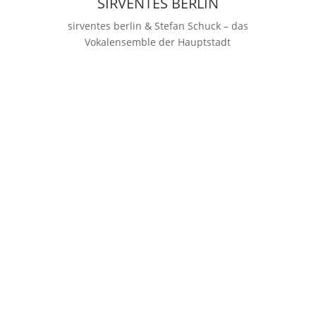
SIRVENTES BERLIN
sirventes berlin & Stefan Schuck – das
Vokalensemble der Hauptstadt
Kontakt & Anfragen
News & Events
Impressum & Datenschutz