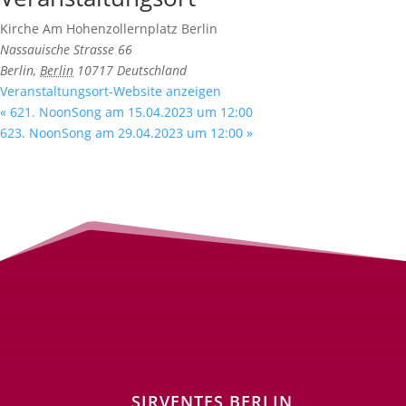
Kirche Am Hohenzollernplatz Berlin
Nassauische Strasse 66
Berlin
,
Berlin
10717
Deutschland
Veranstaltungsort-Website anzeigen
«
621. NoonSong am 15.04.2023 um 12:00
623. NoonSong am 29.04.2023 um 12:00
»
SIRVENTES BERLIN