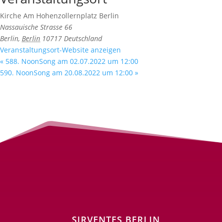
Kirche Am Hohenzollernplatz Berlin
Nassauische Strasse 66
Berlin
,
Berlin
10717
Deutschland
Veranstaltungsort-Website anzeigen
«
588. NoonSong am 02.07.2022 um 12:00
590. NoonSong am 20.08.2022 um 12:00
»
SIRVENTES BERLIN