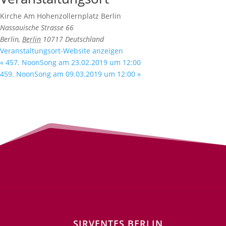
Kirche Am Hohenzollernplatz Berlin
Nassauische Strasse 66
Berlin
,
Berlin
10717
Deutschland
Veranstaltungsort-Website anzeigen
«
457. NoonSong am 23.02.2019 um 12:00
459. NoonSong am 09.03.2019 um 12:00
»
SIRVENTES BERLIN