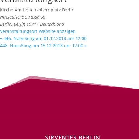
Kirche Am Hohenzollernplatz Berlin
Nassauische Strasse 66
Berlin
,
Berlin
10717
Deutschland
Veranstaltungsort-Website anzeigen
«
446. NoonSong am 01.12.2018 um 12:00
448. NoonSong am 15.12.2018 um 12:00
»
SIRVENTES BERLIN