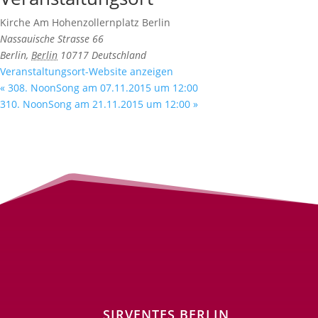
Kirche Am Hohenzollernplatz Berlin
Nassauische Strasse 66
Berlin
,
Berlin
10717
Deutschland
Veranstaltungsort-Website anzeigen
«
308. NoonSong am 07.11.2015 um 12:00
310. NoonSong am 21.11.2015 um 12:00
»
SIRVENTES BERLIN