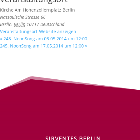
Kirche Am Hohenzollernplatz Berlin
Nassauische Strasse 66
Berlin
,
Berlin
10717
Deutschland
Veranstaltungsort-Website anzeigen
«
243. NoonSong am 03.05.2014 um 12:00
245. NoonSong am 17.05.2014 um 12:00
»
SIRVENTES BERLIN