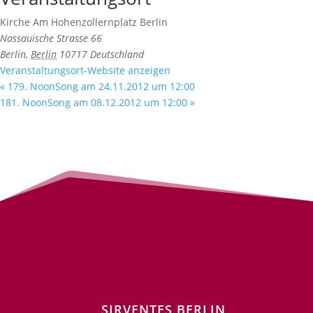
Kirche Am Hohenzollernplatz Berlin
Nassauische Strasse 66
Berlin
,
Berlin
10717
Deutschland
Veranstaltungsort-Website anzeigen
«
179. NoonSong am 24.11.2012 um 12:00
181. NoonSong am 08.12.2012 um 12:00
»
SIRVENTES BERLIN