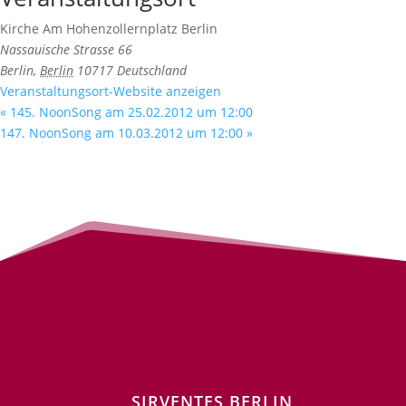
Kirche Am Hohenzollernplatz Berlin
Nassauische Strasse 66
Berlin
,
Berlin
10717
Deutschland
Veranstaltungsort-Website anzeigen
«
145. NoonSong am 25.02.2012 um 12:00
147. NoonSong am 10.03.2012 um 12:00
»
SIRVENTES BERLIN