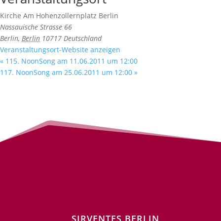
Kirche Am Hohenzollernplatz Berlin
Nassauische Strasse 66
Berlin
,
Berlin
10717
Deutschland
Veranstaltungsort-Website anzeigen
«
115. NoonSong am 11.06.2011 um 12:00
117. NoonSong am 25.06.2011 um 12:00
»
SIRVENTES BERLIN