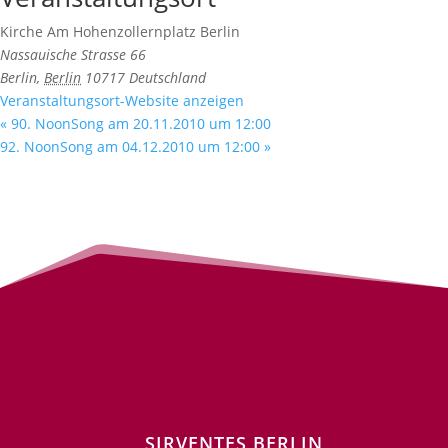
Kirche Am Hohenzollernplatz Berlin
Nassauische Strasse 66
Berlin
,
Berlin
10717
Deutschland
Veranstaltungsort-Website anzeigen
«
90. NoonSong am 20.11.2010 um 12:00
92. NoonSong am 04.12.2010 um 12:00
»
SIRVENTES BERLIN