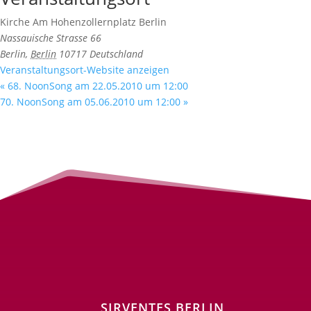
Kirche Am Hohenzollernplatz Berlin
Nassauische Strasse 66
Berlin
,
Berlin
10717
Deutschland
Veranstaltungsort-Website anzeigen
«
68. NoonSong am 22.05.2010 um 12:00
70. NoonSong am 05.06.2010 um 12:00
»
SIRVENTES BERLIN