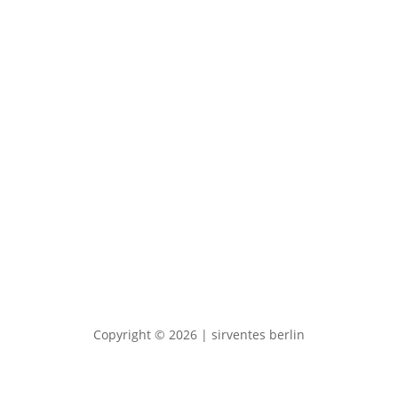
Kontakt & Anfragen
News & Events
Impressum & Datenschutz
Copyright © 2026 | sirventes berlin