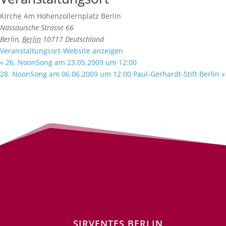
Kirche Am Hohenzollernplatz Berlin
Nassauische Strasse 66
Berlin
,
Berlin
10717
Deutschland
Veranstaltungsort-Website anzeigen
«
26. NoonSong am 23.05.2009 um 12:00
28. NoonSong am 06.06.2009 um 12:00 Paul-Gerhardt-Stift Berlin
»
SIRVENTES BERLIN