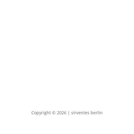
Kontakt & Anfragen
News & Events
Impressum & Datenschutz
Copyright © 2026 | sirventes berlin