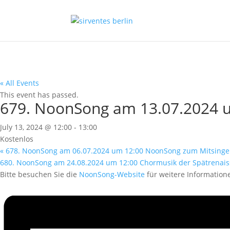
« All Events
This event has passed.
679. NoonSong am 13.07.2024 
July 13, 2024 @ 12:00
-
13:00
Kostenlos
«
678. NoonSong am 06.07.2024 um 12:00 NoonSong zum Mitsing
680. NoonSong am 24.08.2024 um 12:00 Chormusik der Spätrenai
Bitte besuchen Sie die
NoonSong-Website
für weitere Information