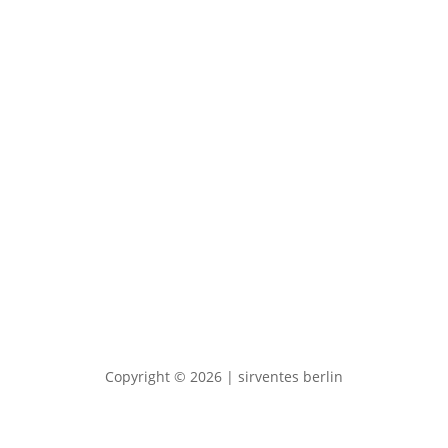
Contact & Requests
News & Events
Imprint & Privacy Policy
Copyright © 2026 | sirventes berlin